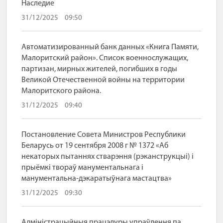
Наследие
31/12/2025
09:50
Автоматизированный банк данных «Книга Памяти,
Малоритский район». Список военнослужащих,
партизан, мирных жителей, погибших в годы
Великой Отечественной войны на территории
Малоритского района.
31/12/2025
09:40
Постановление Совета Министров Республики
Беларусь от 19 сентября 2008 г № 1372 «Аб
некаторых пытаннях стварэння (рэканструкцыі) і
прыёмкі твораў манументальнага і
манументальна-дэкаратыўнага мастацтва»
31/12/2025
09:30
Адміністрацыйныя працэдуры упраўлення па